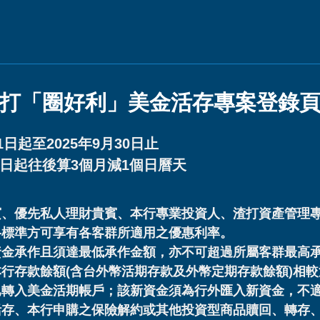
打「圈好利」美金活存專案登錄
日起至2025年9月30日止
日起往後算3個月減1個日曆天
賓、優先私人理財貴賓、本行專業投資人、渣打資產管理
格標準方可享有各客群所適用之優惠利率。
資金承作且須達最低承作金額，亦不可超過所屬客群最高
存款餘額(含台外幣活期存款及外幣定期存款餘額)相較活動基準
已轉入美金活期帳戶；該新資金須為行外匯入新資金，不
活存、本行申購之保險解約或其他投資型商品贖回、轉存