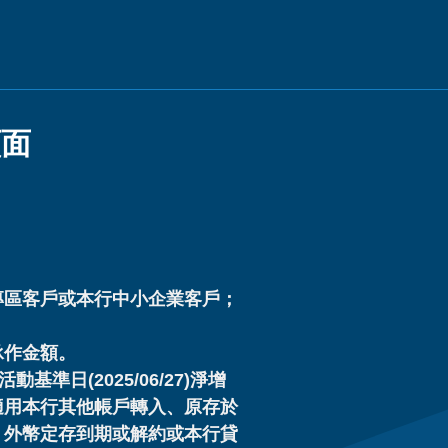
頁面
專區客戶或本行中小企業客戶；
承作金額。
日(2025/06/27)淨增
適用本行其他帳戶轉入、原存於
、外幣定存到期或解約或本行貸