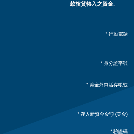
款核貸轉入之資金。
* 行動電話
* 身分證字號
* 美金外幣活存帳號
* 存入新資金金額 (美金)
* 驗證碼