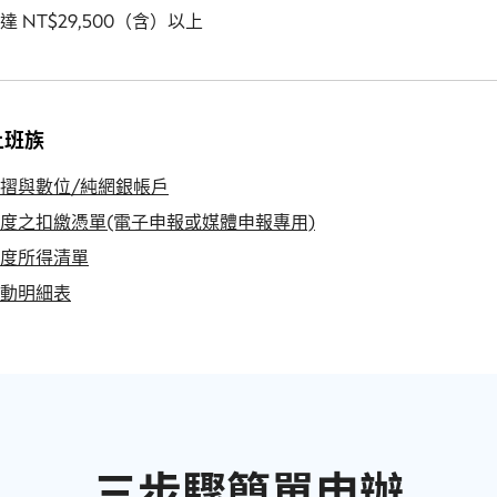
達 NT$29,500（含）以上
上班族
摺與數位/純網銀帳戶
度之扣繳憑單(電子申報或媒體申報專用)
度所得清單
動明細表
三步驟簡單申辦