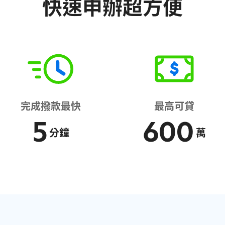
快速申辦超方便
完成撥款最快
最高可貸
5
600
分鐘
萬