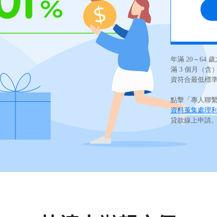
年滿 20～6
滿 3 個月（
資符合最低標
點擊「專人聯
資料蒐集處理
貸款線上申請